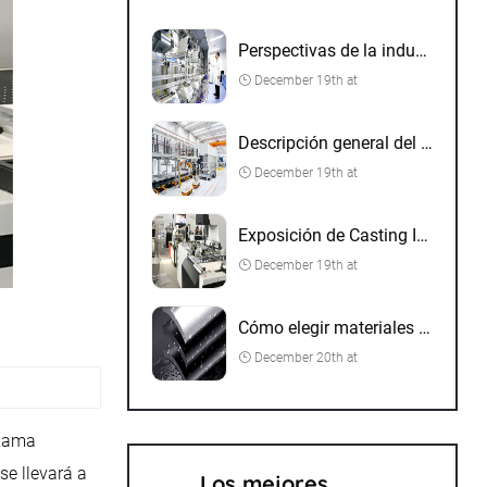
Perspectivas de la industria de la máquina herramienta de CNC
December 19th at
Descripción general del desarrollo de la industria del casting de dias
December 19th at
Exposición de Casting Internacional de Shanghai Die
December 19th at
Cómo elegir materiales para piezas de mecanizado CNC
December 20th at
 Rama
se llevará a
Los mejores