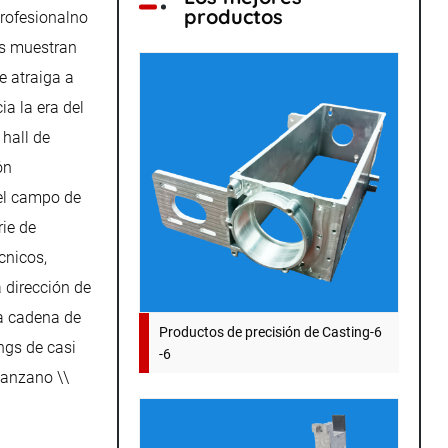
productos
profesionalno
es muestran
e atraiga a
ia la era del
 hall de
ón
 el campo de
rie de
cnicos,
a dirección de
la cadena de
Productos de precisión de Casting-6
ngs de casi
-6
ianzano \\