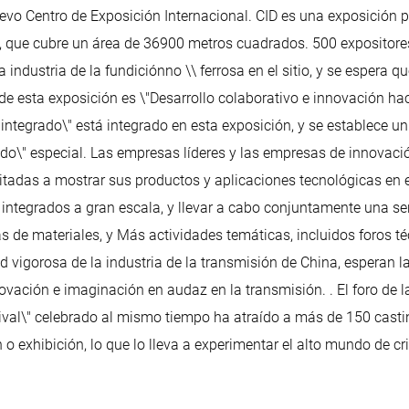
uevo Centro de Exposición Internacional. CID es una exposición 
ico, que cubre un área de 36900 metros cuadrados. 500 expositor
ndustria de la fundiciónno \\ ferrosa en el sitio, y se espera qu
de esta exposición es \"Desarrollo colaborativo e innovación hac
 integrado\" está integrado en esta exposición, y se establece un
ado\" especial. Las empresas líderes y las empresas de innovaci
nvitadas a mostrar sus productos y aplicaciones tecnológicas en
integrados a gran escala, y llevar a cabo conjuntamente una se
s de materiales, y Más actividades temáticas, incluidos foros té
ad vigorosa de la industria de la transmisión de China, esperan l
nnovación e imaginación en audaz en la transmisión. . El foro de 
rnival\" celebrado al mismo tiempo ha atraído a más de 150 casti
o exhibición, lo que lo lleva a experimentar el alto mundo de cr