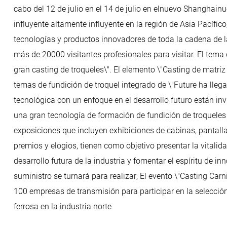
cabo del 12 de julio en el 14 de julio en elnuevo Shanghain
influyente altamente influyente en la región de Asia Pacíf
tecnologías y productos innovadores de toda la cadena de la i
más de 20000 visitantes profesionales para visitar. El tema 
gran casting de troqueles\". El elemento \"Casting de matriz
temas de fundición de troquel integrado de \"Future ha lleg
tecnológica con un enfoque en el desarrollo futuro están i
una gran tecnología de formación de fundición de troqueles 
exposiciones que incluyen exhibiciones de cabinas, pantalla
premios y elogios, tienen como objetivo presentar la vitalid
desarrollo futura de la industria y fomentar el espíritu de i
suministro se turnará para realizar; El evento \"Casting Ca
100 empresas de transmisión para participar en la selección 
ferrosa en la industria.norte