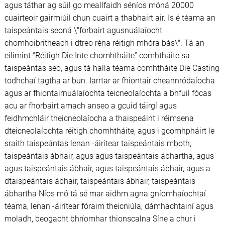
agus táthar ag súil go meallfaidh séníos móná 20000
cuairteoir gairmiúil chun cuairt a thabhairt air. Is é téama an
taispeántais seoná \"forbairt agusnuálaíocht
chomhoibritheach i dtreo réna réitigh mhóra bás\". Tá an
eilimint “Réitigh Die Inte chomhtháite” comhtháite sa
taispeántas seo, agus tá halla téama comhtháite Die Casting
todhchaí tagtha ar bun. Iarrtar ar fhiontair cheannródaíocha
agus ar fhiontairnuálaíochta teicneolaíochta a bhfuil fócas
acu ar fhorbairt amach anseo a gcuid táirgí agus
feidhmchláir theicneolaíocha a thaispeáint i réimsena
dteicneolaíochta réitigh chomhtháite, agus i gcomhpháirt le
sraith taispeántas lenan -áirítear taispeántais mboth,
taispeántais ábhair, agus agus taispeántais ábhartha, agus
agus taispeántais ábhair, agus taispeántais ábhair, agus a
dtaispeántais ábhair, taispeántais ábhair, taispeántais
ábhartha Níos mó tá sé mar aidhm agna gníomhaíochtaí
téama, lenan -áirítear fóraim theicniúla, dámhachtainí agus
moladh, beogacht bhríomhar thionscalna Síne a chur i