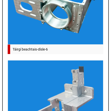
Táirgí beachtais-dísle-6