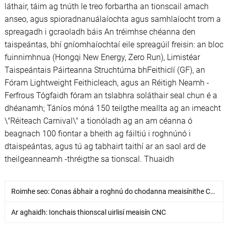
láthair, táim ag tnúth le treo forbartha an tionscail amach
anseo, agus spioradnanuálaíochta agus samhlaíocht trom a
spreagadh i gcraoladh báis An tréimhse chéanna den
taispeántas, bhí gníomhaíochtaí eile spreagúil freisin: an bloc
fuinnimhnua (Hongqi New Energy, Zero Run), Limistéar
Taispeántais Páirteanna Struchtúrna bhFeithiclí (GF), an
Fóram Lightweight Feithicleach, agus an Réitigh Neamh -
Ferfrous Tógfaidh fóram an tslabhra soláthair seal chun é a
dhéanamh; Táníos móná 150 teilgthe meallta ag an imeacht
\"Réiteach Carnival\" a tionóladh ag an am céanna ó
beagnach 100 fiontar a bheith ag fáiltiú i roghnúnó i
dtaispeántas, agus tú ag tabhairt taithí ar an saol ard de
theilgeanneamh -thréigthe sa tionscal. Thuaidh
Roimhe seo:
Conas ábhair a roghnú do chodanna meaisínithe CNC
Ar aghaidh:
Ionchais thionscal uirlisí meaisín CNC