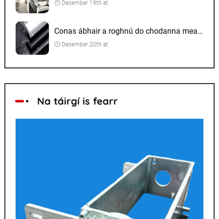
December 19th at
Conas ábhair a roghnú do chodanna meaisínithe CNC
December 20th at
Na táirgí is fearr