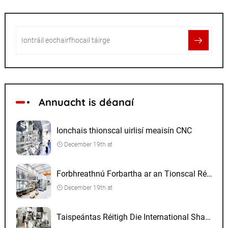
Annuacht is déanaí
Ionchais thionscal uirlisí meaisín CNC
December 19th at
Forbhreathnú Forbartha ar an Tionscal Réitigh Die
December 19th at
Taispeántas Réitigh Die International Shanghai