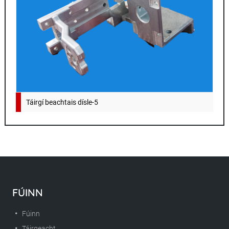
Táirgí beachtais dísle-5
FÚINN
Fúinn
Táirgeacht