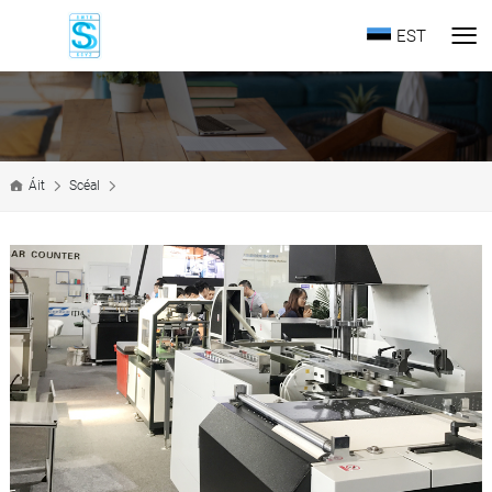
EST
Áit
Scéal