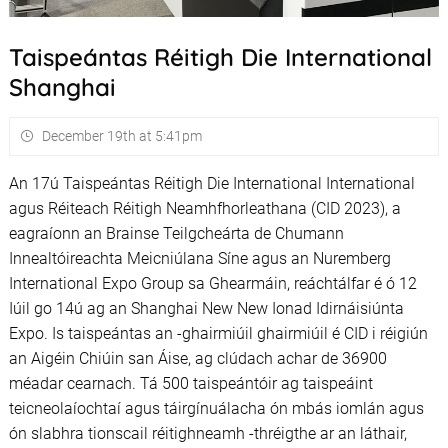
Taispeántas Réitigh Die International
Shanghai
December 19th at 5:41pm
An 17ú Taispeántas Réitigh Die International International
agus Réiteach Réitigh Neamhfhorleathana (CID 2023), a
eagraíonn an Brainse Teilgcheárta de Chumann
Innealtóireachta Meicniúlana Síne agus an Nuremberg
International Expo Group sa Ghearmáin, reáchtálfar é ó 12
Iúil go 14ú ag an Shanghai New New Ionad Idirnáisiúnta
Expo. Is taispeántas an -ghairmiúil ghairmiúil é CID i réigiún
an Aigéin Chiúin san Áise, ag clúdach achar de 36900
méadar cearnach. Tá 500 taispeántóir ag taispeáint
teicneolaíochtaí agus táirgínuálacha ón mbás iomlán agus
ón slabhra tionscail réitighneamh -thréigthe ar an láthair,