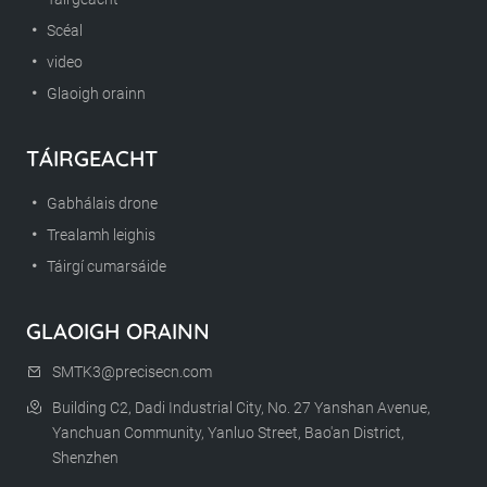
Scéal
video
Glaoigh orainn
TÁIRGEACHT
Gabhálais drone
Trealamh leighis
Táirgí cumarsáide
GLAOIGH ORAINN
SMTK3@precisecn.com
Building C2, Dadi Industrial City, No. 27 Yanshan Avenue,
Yanchuan Community, Yanluo Street, Bao'an District,
Shenzhen