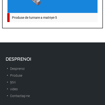
Produse de turnare a matriței-5
DESPRENOI
Desprenoi
Produse
Știri
video
Contactaţi-ne