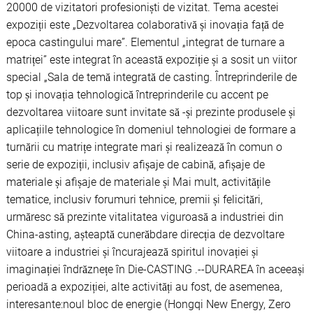
20000 de vizitatori profesioniști de vizitat. Tema acestei
expoziții este „Dezvoltarea colaborativă și inovația față de
epoca castingului mare”. Elementul „integrat de turnare a
matriței” este integrat în această expoziție și a sosit un viitor
special „Sala de temă integrată de casting. Întreprinderile de
top și inovația tehnologică întreprinderile cu accent pe
dezvoltarea viitoare sunt invitate să -și prezinte produsele și
aplicațiile tehnologice în domeniul tehnologiei de formare a
turnării cu matrițe integrate mari și realizează în comun o
serie de expoziții, inclusiv afișaje de cabină, afișaje de
materiale și afișaje de materiale și Mai mult, activitățile
tematice, inclusiv forumuri tehnice, premii și felicitări,
urmăresc să prezinte vitalitatea viguroasă a industriei din
China-asting, așteaptă cunerăbdare direcția de dezvoltare
viitoare a industriei și încurajează spiritul inovației și
imaginației îndrăznețe în Die-CASTING .--DURAREA în aceeași
perioadă a expoziției, alte activități au fost, de asemenea,
interesante:noul bloc de energie (Hongqi New Energy, Zero