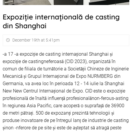
Expoziție internațională de casting
din Shanghai
December 19th at 5:41pm
-a 17 -a expoziție de casting internațional Shanghai și
expoziție de castingneferoasă (CID 2023), organizată în
comun de filiala de turnătorie a Societății Chineze de Inginerie
Mecanică și Grupul Internațional de Expo NURMBERG din
Germania, va avea loc în perioada 12 - 14 iulie la Shanghai
New New Centrul Internațional de Expo. CID este o expoziție
profesională de înaltă influență profesionalănon-ferous-asting
în regiunea Asia Pacific, care acoperă o suprafață de 36900
de metri pătrați. 500 de expozanți prezintă tehnologii și
produse inovatoare de pe întregul lanț de industrie de casting
șinon -nferore de pe site și este de așteptat să atragă peste