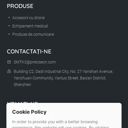
PRODUSE
Accesorii cu drone
Echipament medical
Produse de comunicare
CONTACTAŢI-NE
SMTK3@precisecn.com
Building C2, Dadi Industrial City, No. 27 Yanshan Avenue,
Yanchuan Community, Yanluo Street, Bao'an District,
Shenzhen
URMAȚI-NE
Cookie Policy
In order to provide you with a better browsing
experience, this website will use cookies. By clicking