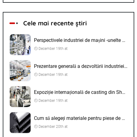
Cele mai recente știri
Perspectivele industriei de mașini -unelte CNC
December 19th at
Prezentare generală a dezvoltării industriei de casting
December 19th at
Expoziție internațională de casting din Shanghai
December 19th at
Cum să alegeți materiale pentru piese de prelucrare CNC
December 20th at