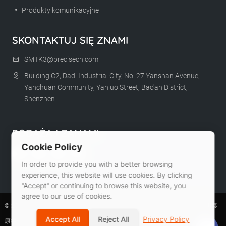
Produkty komunikacyjne
SKONTAKTUJ SIĘ ZNAMI
SMTK3@precisecn.com
Building C2, Dadi Industrial City, No. 27 Yanshan Avenue,
Yanchuan Community, Yanluo Street, Bao'an District,
Shenzhen
PODĄŻAJ ZANAMI
Cookie Policy
In order to provide you with a better browsing
experience, this website will use cookies. By clicking
"Accept" or continuing to browse this website, you
agree to our use of cookies.
© 2026 Shenzhen Shunming Taikang Precision Die Casting Co., Ltd 深圳顺明泰
Accept All
Reject All
Privacy Policy
康精密压铸有限公司