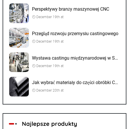
Perspektywy branży maszynowej CNC
December 19th at
Przegląd rozwoju przemysłu castingowego
December 19th at
Wystawa castingu międzynarodowej w Szanghaju
December 19th at
Jak wybrać materiały do ​​części obróbki CNC
December 20th at
Najlepsze produkty