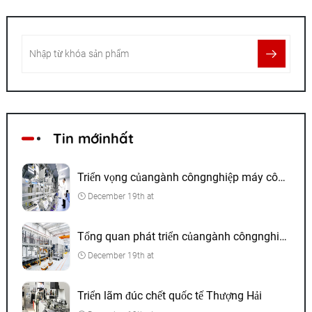
Tin mớinhất
Triển vọng củangành côngnghiệp máy công cụ CNC
December 19th at
Tổng quan phát triển củangành côngnghiệp đúc chết
December 19th at
Triển lãm đúc chết quốc tế Thượng Hải