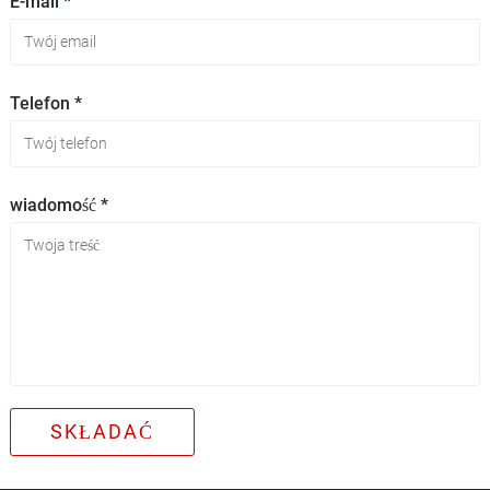
E-mail *
Telefon *
wiadomość *