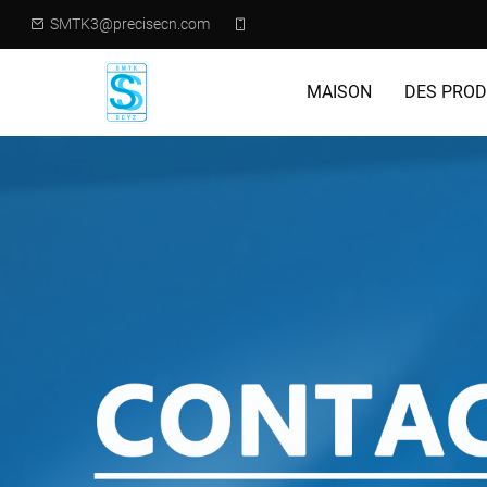
SMTK3@precisecn.com
MAISON
DES PROD