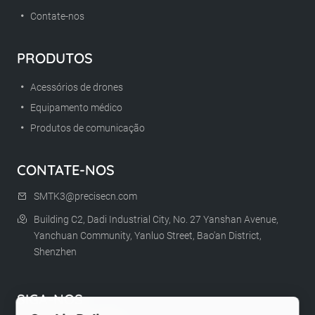
Contate-nos
PRODUTOS
Acessórios de drones
Equipamento médico
Produtos de comunicação
CONTATE-NOS
SMTK3@precisecn.com
Building C2, Dadi Industrial City, No. 27 Yanshan Avenue,
Yanchuan Community, Yanluo Street, Bao'an District,
Shenzhen
SIGA-NOS