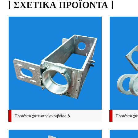
ΣΧΕΤΙΚΆ ΠΡΟΪΌΝΤΑ
Προϊόντα χύτευσης ακριβείας-6
Προϊόντα χύ