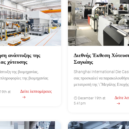
ση ανάπτυξης της
Διεθνής Έκθεση Χύτευσ
ίας χύτευσης
Σαγκάης
άπτυξη της βιομηχανίας,
Shanghai International Die Ca
 πληροφορίες της βιομηχανίας
σας προσκαλεί να παρακολουθήσε
μετατροπή της \"Μεγάλης Εποχής
Δείτε λεπτομέρειες
19th at
Δείτε λε
December 19th at
5:41pm