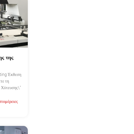
ης της
sting Έκθεση
τε τη
 Χύτευσης\"
πτομέρειες