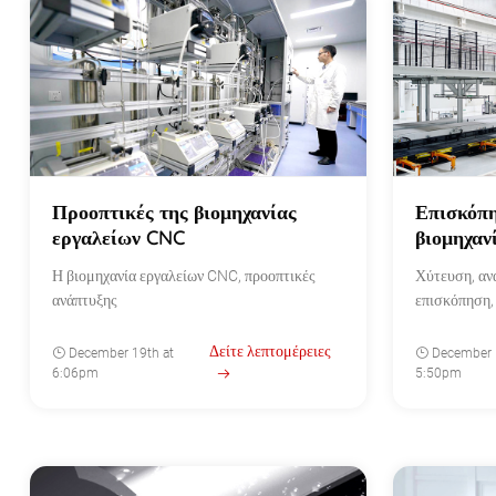
Προοπτικές της βιομηχανίας
Επισκόπη
εργαλείων CNC
βιομηχαν
Η βιομηχανία εργαλείων CNC, προοπτικές
Χύτευση, αν
ανάπτυξης
επισκόπηση,
Δείτε λεπτομέρειες
December 19th at
December 
6:06pm
5:50pm