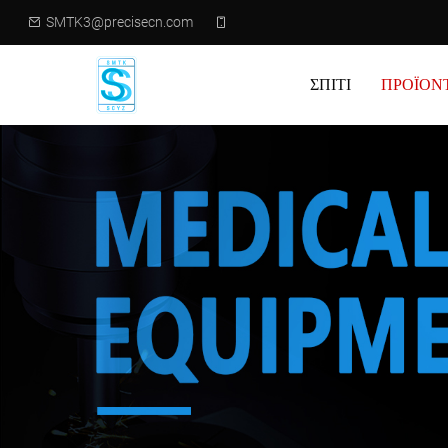
SMTK3@precisecn.com
ΣΠΊΤΙ
ΠΡΟΪΌΝ