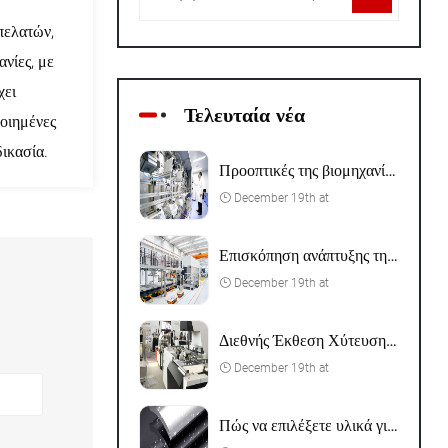
πελατών,
νίες, με
χει
Τελευταία νέα
οιημένες
δικασία.
Προοπτικές της βιομηχανίας εργαλείων CNC
December 19th at
Επισκόπηση ανάπτυξης της βιομηχανίας χύτευσης
December 19th at
Διεθνής Έκθεση Χύτευσης της Σαγκάης
December 19th at
Πώς να επιλέξετε υλικά για εξαρτήματα επεξεργασίας CNC